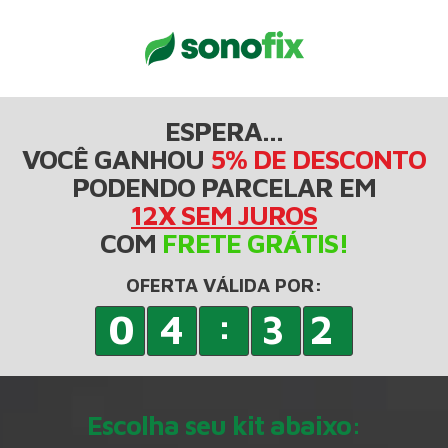
ESPERA...
VOCÊ GANHOU
5% DE DESCONTO
PODENDO PARCELAR EM
12X SEM JUROS
COM
FRETE GRÁTIS!
OFERTA VÁLIDA POR:
:
04
31
Escolha seu kit abaixo: